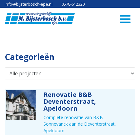
info@bijsterbosch-epe.nl
0578-612320
Home
Categorieën
Projecten
Contact
Renovatie B&B
Deventerstraat,
Apeldoorn
Complete renovatie van B&B
Sonnevanck aan de Deventerstraat,
Apeldoorn